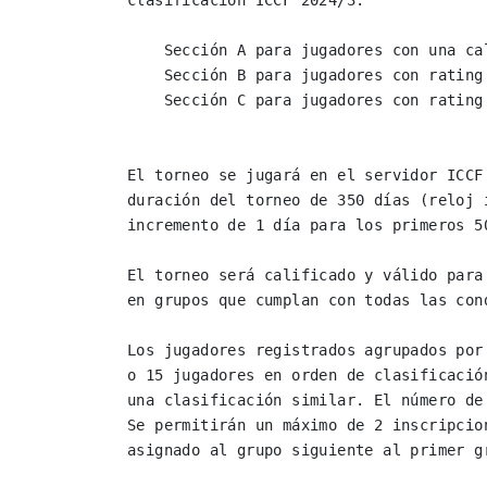
clasificación ICCF 2024/3:

    Sección A para jugadores con una calificación de 2300 o superior

    Sección B para jugadores con rating entre 2000 - 2299

    Sección C para jugadores con rating de 1999 o inferior

El torneo se jugará en el servidor ICCF
duración del torneo de 350 días (reloj 
incremento de 1 día para los primeros 50
El torneo será calificado y válido para
en grupos que cumplan con todas las con
Los jugadores registrados agrupados por
o 15 jugadores en orden de clasificació
una clasificación similar. El número de
Se permitirán un máximo de 2 inscripcio
asignado al grupo siguiente al primer gr