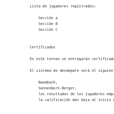
Lista de jugadores registrados:

    Sección a

    Sección B

    Sección C

Certificados

En este torneo se entregarán certificad
El sistema de desempate será el siguient
    Baumbach,

    Sonnenborn-Berger,

    los resultados de los jugadores empatados entre sí y

    la calificación más baja al inicio del torneo.
