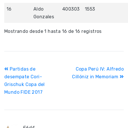
16
Aldo
400303
1553
Gonzales
Mostrando desde 1 hasta 16 de 16 registros
Navegación
Partidas de
Copa Perú IV: Alfredo
de
desempate Cori-
Cillóniz in Memoriam
Grischuk Copa del
entradas
Mundo FIDE 2017
E6d4