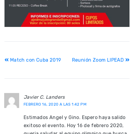
Navegación
Match con Cuba 2019
Reunión Zoom LIPEAD
de
entradas
Javier C. Landers
FEBRERO 16, 2020 A LAS 1:42 PM
Estimados Angel y Gino. Espero haya salido
exitoso el evento. Hoy 16 de febrero 2020,
queria saludar al equipo olimpico que busca