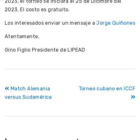
2023, el torneo se iniciará el 25 de Dicimbre del
2023. El costo es gratuito.
Los interesados enviar un mensaje a
Jorge Quiñones
Atentamente,
Gino Figlio Presidente de LIPEAD
Navegación
Match Alemania
Torneo cubano en ICCF
de
versus Sudamérica
entradas