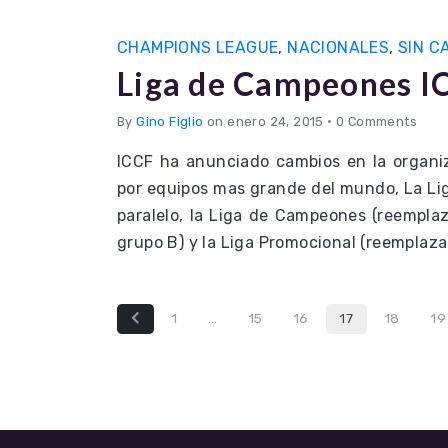
CHAMPIONS LEAGUE
,
NACIONALES
,
SIN C
Liga de Campeones I
By
Gino Figlio
on enero 24, 2015
•
0 Comments
ICCF ha anunciado cambios en la organi
por equipos mas grande del mundo, La Lig
paralelo, la Liga de Campeones (reemplaz
grupo B) y la Liga Promocional (reemplaza
1
…
15
16
17
18
19