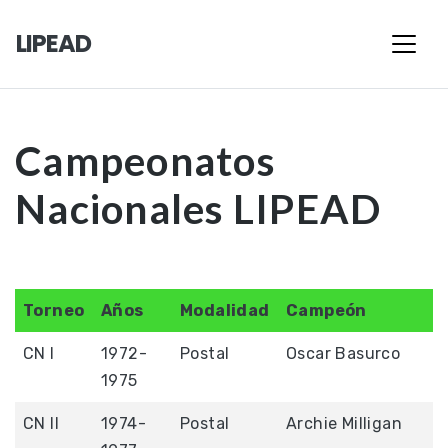
LIPEAD
Campeonatos
Nacionales LIPEAD
Torneo
Años
Modalidad
Campeón
CN I
1972-
Postal
Oscar Basurco
1975
CN II
1974-
Postal
Archie Milligan