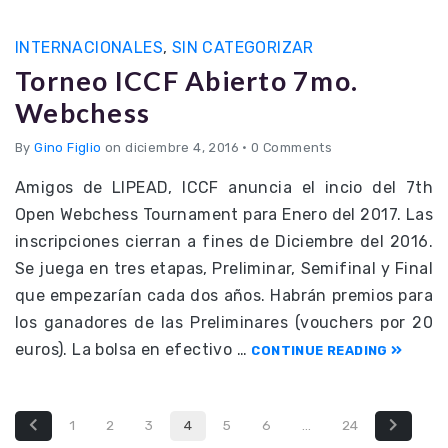
INTERNACIONALES
,
SIN CATEGORIZAR
Torneo ICCF Abierto 7mo.
Webchess
By
Gino Figlio
on diciembre 4, 2016
•
0 Comments
Amigos de LIPEAD, ICCF anuncia el incio del 7th
Open Webchess Tournament para Enero del 2017. Las
inscripciones cierran a fines de Diciembre del 2016.
Se juega en tres etapas, Preliminar, Semifinal y Final
que empezarían cada dos años. Habrán premios para
los ganadores de las Preliminares (vouchers por 20
euros). La bolsa en efectivo …
CONTINUE READING
1
2
3
4
5
6
…
24