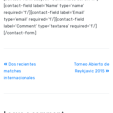
[contact-field label=’Name’ type=’name’
required=’1’/][contact-field label=’Email’
type=’email’ required=’1’/][contact-field
label=’Comment’ type=’textarea’ required=’1’/]
[/contact-form]
Navegación
Dos recientes
Torneo Abierto de
de
matches
Reykjavic 2015
internacionales
entradas