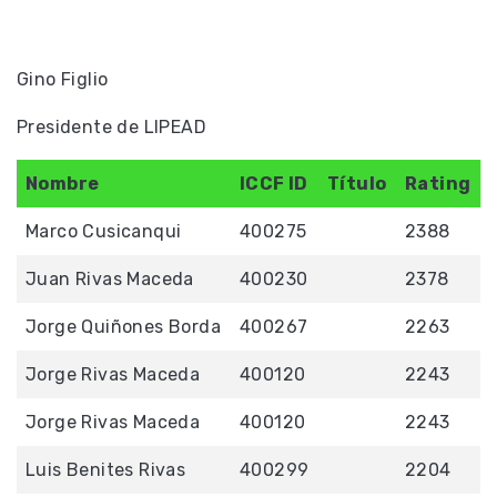
Gino Figlio
Presidente de LIPEAD
Nombre
ICCF ID
Título
Rating
Marco Cusicanqui
400275
2388
Juan Rivas Maceda
400230
2378
Jorge Quiñones Borda
400267
2263
Jorge Rivas Maceda
400120
2243
Jorge Rivas Maceda
400120
2243
Luis Benites Rivas
400299
2204