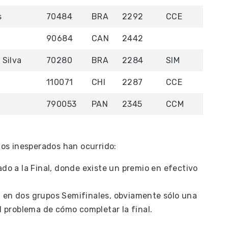
s
70484
BRA
2292
CCE
90684
CAN
2442
 Silva
70280
BRA
2284
SIM
110071
CHI
2287
CCE
790053
PAN
2345
CCM
os inesperados han ocurrido:
ado a la Final, donde existe un premio en efectivo
n en dos grupos Semifinales, obviamente sólo una
el problema de cómo completar la final.