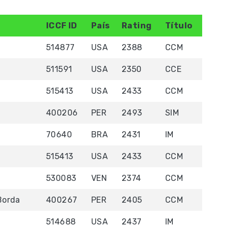
ICCF ID
País
Rating
Título
514877
USA
2388
CCM
511591
USA
2350
CCE
515413
USA
2433
CCM
400206
PER
2493
SIM
70640
BRA
2431
IM
515413
USA
2433
CCM
530083
VEN
2374
CCM
Borda
400267
PER
2405
CCM
514688
USA
2437
IM