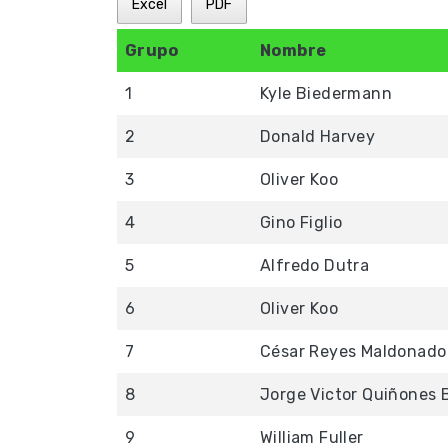
Excel
PDF
Grupo
Nombre
1
Kyle Biedermann
2
Donald Harvey
3
Oliver Koo
4
Gino Figlio
5
Alfredo Dutra
6
Oliver Koo
7
César Reyes Maldonado
8
Jorge Victor Quiñones 
9
William Fuller