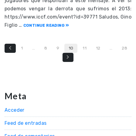
jugadores que respondan a este mensaje. A ver si
podemos vengar la derrota que sufrimos el 2013:
https://www.iccf.com/event?id=39771 Saludos, Gino
Figlio …
CONTINUE READING
1
…
8
9
10
11
12
…
28
Meta
Acceder
Feed de entradas