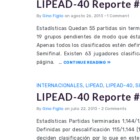
LIPEAD-40 Reporte #
By
Gino Figlio
on agosto 26, 2013
•
1 Comment
Estadísticas Quedan 55 partidas sin termi
19 grupos pendientes de modo que ésta
Apenas todos los clasificados estén defin
Semifinal. Existen 63 jugadores clasifi
página. …
CONTINUE READING
INTERNACIONALES
,
LIPEAD
,
LIPEAD-40
,
S
LIPEAD-40 Reporte #
By
Gino Figlio
on julio 22, 2013
•
2 Comments
Estadísticas Partidas terminadas 1,144/
Definidas por descalificación 115/1,144 (
deciden clasificación por lo que en es