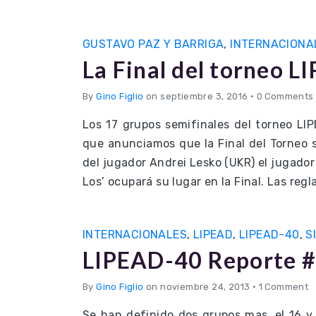
GUSTAVO PAZ Y BARRIGA
,
INTERNACIONA
La Final del torneo 
By
Gino Figlio
on septiembre 3, 2016
•
0 Comments
Los 17 grupos semifinales del torneo L
que anunciamos que la Final del Torneo s
del jugador Andrei Lesko (UKR) el jugado
Los’ ocupará su lugar en la Final. Las regl
INTERNACIONALES
,
LIPEAD
,
LIPEAD-40
,
S
LIPEAD-40 Reporte #
By
Gino Figlio
on noviembre 24, 2013
•
1 Comment
Se han definido dos grupos mas, el 16 y